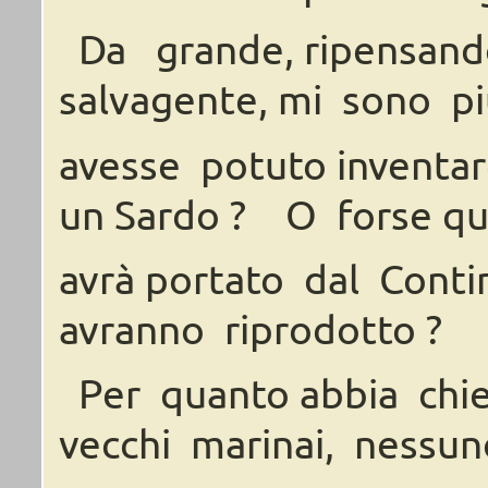
Da
grande,
ripensan
salvagente,
mi
sono
p
avesse
potuto
inventa
un
Sardo ?
O
forse
qu
avrà
portato
dal Conti
avranno
riprodotto ?
Per
quanto
abbia
chi
vecchi
marinai, nessun