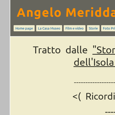
Angelo Meridd
Home page
La Casa Museo
Film e video
Storie
Foto Pr
Tratto dalle
"Sto
dell'Isol
-----------------
<(
Ricord
---