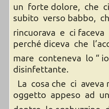
un
forte
dolore,
che
c
subito
verso
babbo,
c
rincuorava
e
ci
faceva
perché
diceva
che
l’ac
mare
conteneva
lo “ i
disinfettante.
La
cosa
che
ci
aveva
oggetto
appeso ad
u
dentro
lo
sgabuzzino