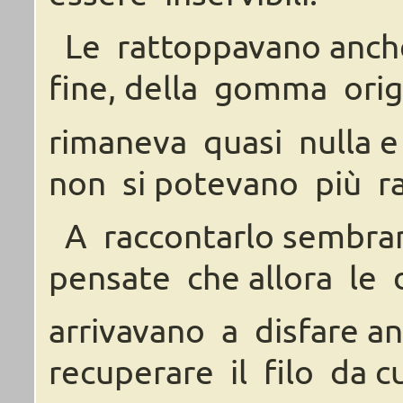
Le
rattoppavano
anch
fine,
della
gomma orig
rimaneva
quasi
nulla
e
non
si
potevano
più
r
A
raccontarlo
sembra
pensate
che
allora le
arrivavano
a
disfare
an
recuperare
il filo
da
cu