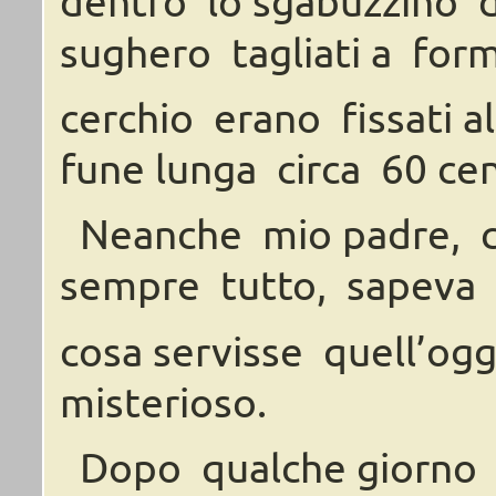
sughero
tagliati
a
for
cerchio
erano
fissati
al
fune
lunga
circa
60
cen
Neanche
mio
padre,
sempre
tutto, sapeva
cosa servisse quell’og
misterioso.
Dopo
qualche
giorno