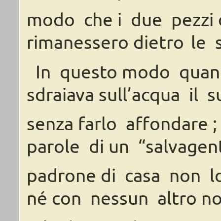
modo
che
i
due
pezzi
rimanessero
dietro
le
In
questo
modo
quan
sdraiava
sull’acqua
il
s
senza
farlo
affondare ;
parole
di
un
“salvagen
padrone
di
casa
non
l
né
con
nessun
altro
n