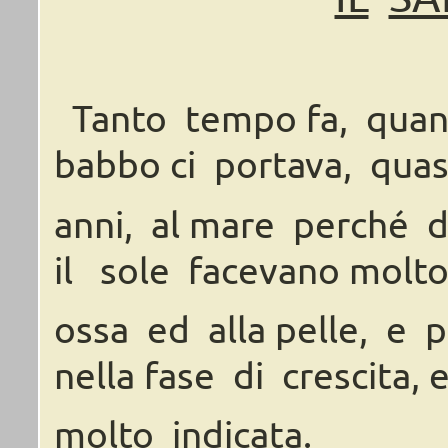
Tanto
tempo
fa,
quan
babbo
ci
portava, quas
anni,
al
mare
perché
d
il sole
faceva
no
molt
ossa
ed
alla
pelle,
e
p
nella
fase
di
crescita,
e
molto
indicata.