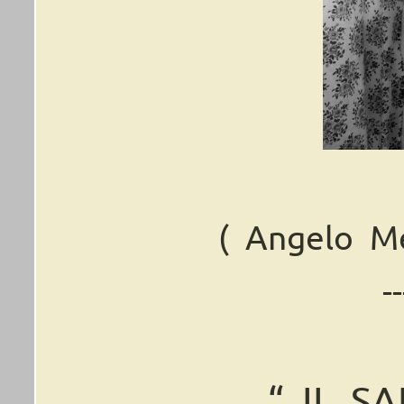
(
Angelo
M
--
“
IL
SA