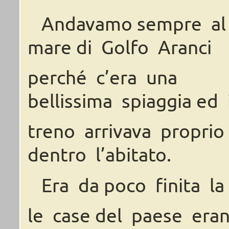
Andavamo
sempre
al
mare
di Golfo
Aranci
perché
c’era
una
bellissima
spiaggia
ed
treno arrivava
proprio
dentro
l’abitato.
Era
da
poco
finita
la
le
case
del
paese era