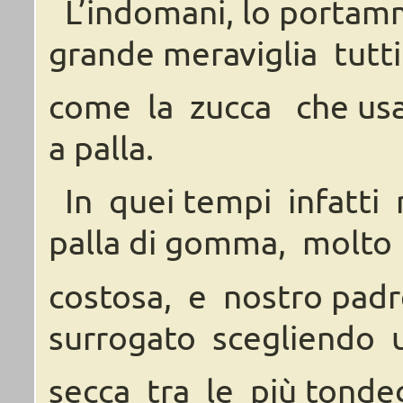
L’indomani,
lo porta
grande meraviglia tutti
come
la
zucca
che
us
a
palla.
In
quei
tempi
infatti
palla
di gomma,
molto 
costosa,
e
nostro
padr
surrogato
scegliendo
secca
tra le
più
tondeg