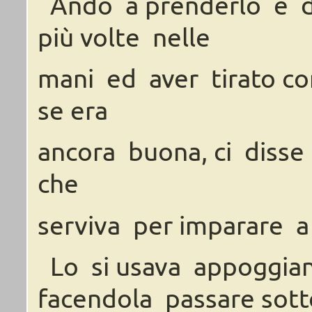
Andò
a
prenderlo
e
più
volte
nelle
mani
ed aver
tirato
co
se
era
ancora
buona,
ci disse
che
serviva
per
imparare
a
Lo
si
usava
appoggia
facendola
passare
sott