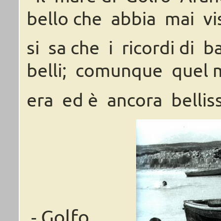
bello
che
abbia mai
vi
si
sa
che
i
ricordi
di
b
belli;
comunque
quel
era
ed
è
ancora
bellis
Golfo
-