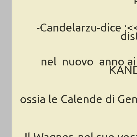
-Candelarzu-dice :<<
dis
nel nuovo anno ai 
KAND
ossia le Calende di Ge
Il Wagner, nel suo voc