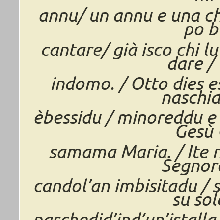
annu/ un annu e una ch
po b
cantare/ già isco chi lu
dare / 
indomo. / Otto dies e
naschid
èbessidu / minoreddu e
Gesù 
samama Maria. / Ite n
Segnore
candol’an imbisitadu / 
su sol
naschedid’ind’un’istalla/