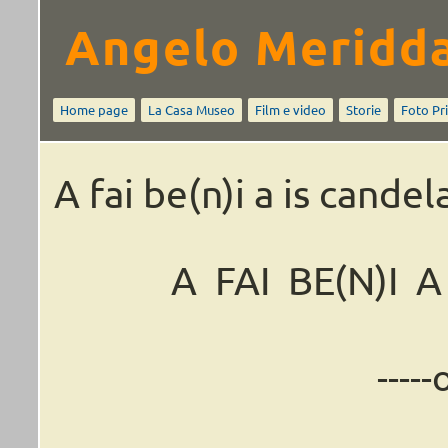
Angelo Meridd
Home page
La Casa Museo
Film e video
Storie
Foto Pr
A fai be(n)i a is candel
A FAI BE(N)I 
----