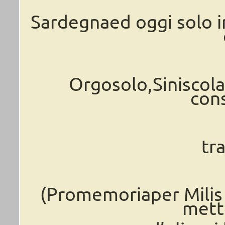
Sardegnaed oggi solo i
Orgosolo,Siniscola
cons
tr
(Promemoriaper Milis 
mette