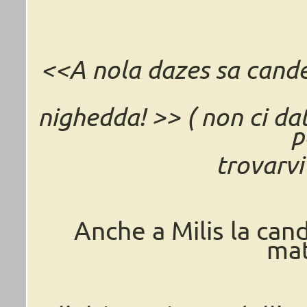
<<A nola dazes sa cande
nighedda! >> ( non ci da
p
trovarvi
Anche a Milis la can
mat