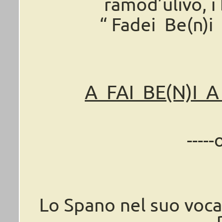
ramod’ulivo, i
“ Fadei
Be(n)i 
A FAI BE(N)I 
----
Lo Spano nel suo vocab