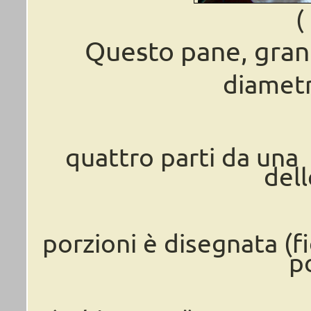
(
Questo pane, gra
diametr
quattro parti da una
dell
porzioni è disegnata (f
p