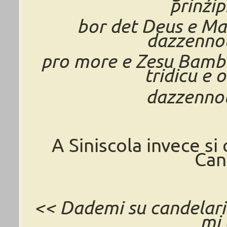
prinzip
bor det Deus e Mari
dazzennol
pro more e Zesu Bambi
tridicu e 
dazzennol
A Siniscola invece s
Can
<< Dademi su candelariu
mi 