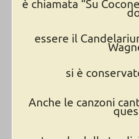
è chiamata “Su Cocone
d
essere il Candelariu
Wagne
si è conservat
Anche le canzoni cant
ques