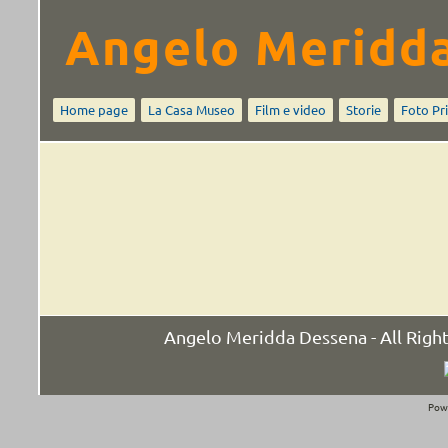
Angelo Meridd
Home page
La Casa Museo
Film e video
Storie
Foto Pr
Angelo Meridda Dessena - All Rig
Pow