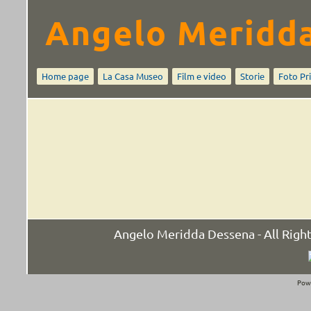
Angelo Meridd
Home page
La Casa Museo
Film e video
Storie
Foto Pr
Angelo Meridda Dessena - All Rig
Pow